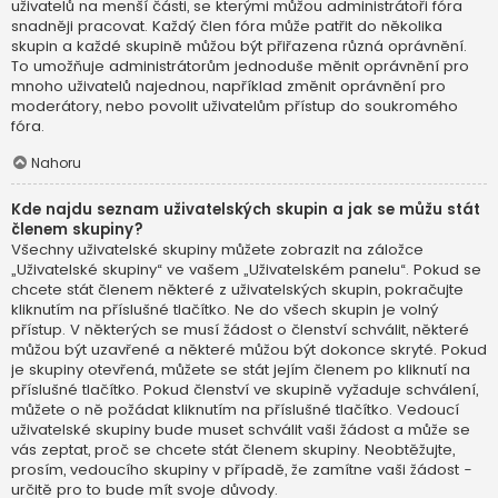
uživatelů na menší části, se kterými můžou administrátoři fóra
snadněji pracovat. Každý člen fóra může patřit do několika
skupin a každé skupině můžou být přiřazena různá oprávnění.
To umožňuje administrátorům jednoduše měnit oprávnění pro
mnoho uživatelů najednou, například změnit oprávnění pro
moderátory, nebo povolit uživatelům přístup do soukromého
fóra.
Nahoru
Kde najdu seznam uživatelských skupin a jak se můžu stát
členem skupiny?
Všechny uživatelské skupiny můžete zobrazit na záložce
„Uživatelské skupiny“ ve vašem „Uživatelském panelu“. Pokud se
chcete stát členem některé z uživatelských skupin, pokračujte
kliknutím na příslušné tlačítko. Ne do všech skupin je volný
přístup. V některých se musí žádost o členství schválit, některé
můžou být uzavřené a některé můžou být dokonce skryté. Pokud
je skupiny otevřená, můžete se stát jejím členem po kliknutí na
příslušné tlačítko. Pokud členství ve skupině vyžaduje schválení,
můžete o ně požádat kliknutím na příslušné tlačítko. Vedoucí
uživatelské skupiny bude muset schválit vaši žádost a může se
vás zeptat, proč se chcete stát členem skupiny. Neobtěžujte,
prosím, vedoucího skupiny v případě, že zamítne vaši žádost -
určitě pro to bude mít svoje důvody.