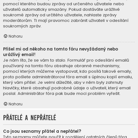
pomocí kterého budou zprávy od určeného uživatele nebo
uživatelů automaticky smazány. Pokud dostáváte urážlivé
soukromé zprávy od určitého uživatele, nahlaste zprávy
moderátorům. Ti mají pravomoc zabránit uživateli v odesílání
soukromých zpráv.
Nahoru
Přišel mi od někoho na tomto fóru nevyžádaný nebo
urážlivý email!
Je nám líto, že se vám to stalo. Formulář pro odesílání emailů
používaný na tomto fóru obsahuje obranné mechanismy,
pomocí kterých můžeme vystopovat, kdo posílá takové emaily,
proto pošlete administrátorovi fóra email s úplnou kopií emailu,
který vám přišel. Je velmi důležité, aby v něm byly zahrnuty
hlavičky, které obsahují podrobné údaje o uživateli, který email
poslal. Administrátor fóra pak bude moci problém vyřešit.
Nahoru
Přátelé a nepřátelé
Co jsou seznamy přátel a nepřátel?
Tyto seznamy můžete použít k rozdělení ostatních členů fóra.