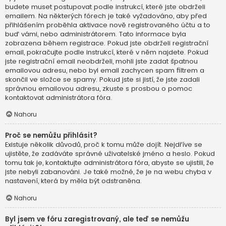
budete muset postupovat podle instrukcí, které jste obdrželi
emailem. Na některých fórech je také vyžadováno, aby před
přihlášením proběhla aktivace nově registrovaného účtu a to
buď vámi, nebo administrátorem. Tato informace byla
zobrazena během registrace. Pokud jste obdrželi registrační
email, pokračujte podle instrukcí, které v něm najdete. Pokud
jste registrační email neobdrželi, mohli jste zadat špatnou
emailovou adresu, nebo byl email zachycen spam filtrem a
skončil ve složce se spamy. Pokud jste si jistí, že jste zadali
správnou emailovou adresu, zkuste s prosbou o pomoc
kontaktovat administrátora fóra.
Nahoru
Proč se nemůžu přihlásit?
Existuje několik důvodů, proč k tomu může dojít. Nejdříve se
ujistěte, že zadáváte správné uživatelské jméno a heslo. Pokud
tomu tak je, kontaktujte administrátora fóra, abyste se ujistili, že
jste nebyli zabanováni. Je také možné, že je na webu chyba v
nastavení, která by měla být odstraněna.
Nahoru
Byl jsem ve fóru zaregistrovaný, ale teď se nemůžu