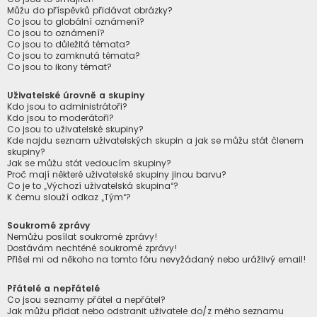
Můžu do příspěvků přidávat obrázky?
Co jsou to globální oznámení?
Co jsou to oznámení?
Co jsou to důležitá témata?
Co jsou to zamknutá témata?
Co jsou to ikony témat?
Uživatelské úrovně a skupiny
Kdo jsou to administrátoři?
Kdo jsou to moderátoři?
Co jsou to uživatelské skupiny?
Kde najdu seznam uživatelských skupin a jak se můžu stát členem
skupiny?
Jak se můžu stát vedoucím skupiny?
Proč mají některé uživatelské skupiny jinou barvu?
Co je to „Výchozí uživatelská skupina“?
K čemu slouží odkaz „Tým“?
Soukromé zprávy
Nemůžu posílat soukromé zprávy!
Dostávám nechtěné soukromé zprávy!
Přišel mi od někoho na tomto fóru nevyžádaný nebo urážlivý email!
Přátelé a nepřátelé
Co jsou seznamy přátel a nepřátel?
Jak můžu přidat nebo odstranit uživatele do/z mého seznamu