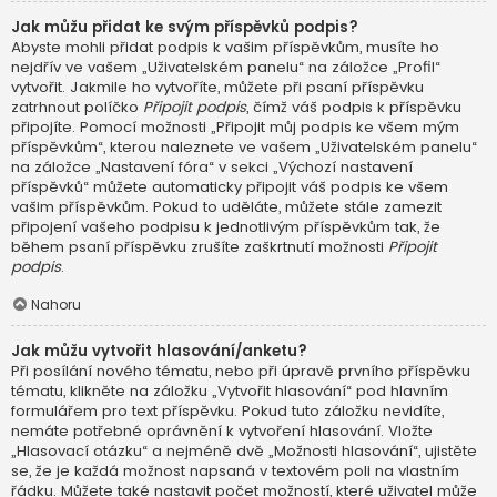
Jak můžu přidat ke svým příspěvků podpis?
Abyste mohli přidat podpis k vašim příspěvkům, musíte ho
nejdřív ve vašem „Uživatelském panelu“ na záložce „Profil“
vytvořit. Jakmile ho vytvoříte, můžete při psaní příspěvku
zatrhnout políčko
Připojit podpis
, čímž váš podpis k příspěvku
připojíte. Pomocí možnosti „Připojit můj podpis ke všem mým
příspěvkům“, kterou naleznete ve vašem „Uživatelském panelu“
na záložce „Nastavení fóra“ v sekci „Výchozí nastavení
příspěvků“ můžete automaticky připojit váš podpis ke všem
vašim příspěvkům. Pokud to uděláte, můžete stále zamezit
připojení vašeho podpisu k jednotlivým příspěvkům tak, že
během psaní příspěvku zrušíte zaškrtnutí možnosti
Připojit
podpis
.
Nahoru
Jak můžu vytvořit hlasování/anketu?
Při posílání nového tématu, nebo při úpravě prvního příspěvku
tématu, klikněte na záložku „Vytvořit hlasování“ pod hlavním
formulářem pro text příspěvku. Pokud tuto záložku nevidíte,
nemáte potřebné oprávnění k vytvoření hlasování. Vložte
„Hlasovací otázku“ a nejméně dvě „Možnosti hlasování“, ujistěte
se, že je každá možnost napsaná v textovém poli na vlastním
řádku. Můžete také nastavit počet možností, které uživatel může