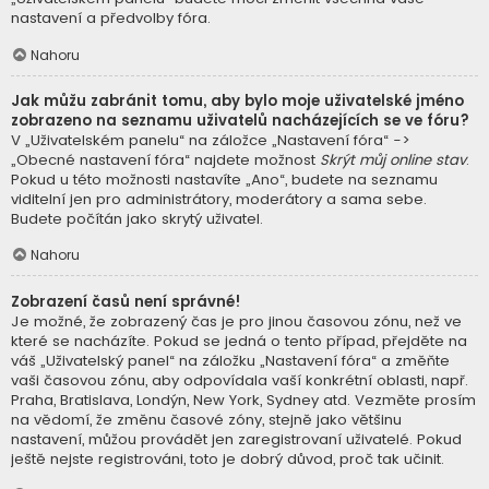
nastavení a předvolby fóra.
Nahoru
Jak můžu zabránit tomu, aby bylo moje uživatelské jméno
zobrazeno na seznamu uživatelů nacházejících se ve fóru?
V „Uživatelském panelu“ na záložce „Nastavení fóra“ ->
„Obecné nastavení fóra“ najdete možnost
Skrýt můj online stav
.
Pokud u této možnosti nastavíte „Ano“, budete na seznamu
viditelní jen pro administrátory, moderátory a sama sebe.
Budete počítán jako skrytý uživatel.
Nahoru
Zobrazení časů není správné!
Je možné, že zobrazený čas je pro jinou časovou zónu, než ve
které se nacházíte. Pokud se jedná o tento případ, přejděte na
váš „Uživatelský panel“ na záložku „Nastavení fóra“ a změňte
vaši časovou zónu, aby odpovídala vaší konkrétní oblasti, např.
Praha, Bratislava, Londýn, New York, Sydney atd. Vezměte prosím
na vědomí, že změnu časové zóny, stejně jako většinu
nastavení, můžou provádět jen zaregistrovaní uživatelé. Pokud
ještě nejste registrováni, toto je dobrý důvod, proč tak učinit.