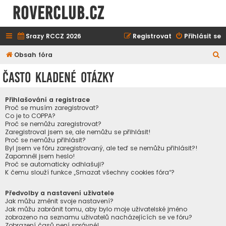
ROVERCLUB.cz
Srazy RCCZ 2026
Registrovat
Přihlásit se
H
Obsah fóra
l
Často kladené otázky
e
d
Přihlašování a registrace
a
Proč se musím zaregistrovat?
Co je to COPPA?
t
Proč se nemůžu zaregistrovat?
Zaregistroval jsem se, ale nemůžu se přihlásit!
Proč se nemůžu přihlásit?
Byl jsem ve fóru zaregistrovaný, ale teď se nemůžu přihlásit?!
Zapomněl jsem heslo!
Proč se automaticky odhlašuji?
K čemu slouží funkce „Smazat všechny cookies fóra“?
Předvolby a nastavení uživatele
Jak můžu změnit svoje nastavení?
Jak můžu zabránit tomu, aby bylo moje uživatelské jméno
zobrazeno na seznamu uživatelů nacházejících se ve fóru?
Zobrazení časů není správné!