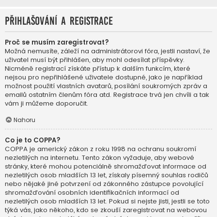
Přihlašování a registrace
Proč se musím zaregistrovat?
Možná nemusíte, záleží na administrátorovi fóra, jestli nastaví, že
uživatel musí být přihlášen, aby mohl odesílat příspěvky.
Nicméně registrací získáte přístup k dalším funkcím, které
nejsou pro nepřihlášené uživatele dostupné, jako je například
možnost použití vlastních avatarů, posílání soukromých zpráv a
emailů ostatním členům fóra atd. Registrace trvá jen chvíli a tak
vám ji můžeme doporučit.
Nahoru
Co je to COPPA?
COPPA je americký zákon z roku 1998 na ochranu soukromí
nezletilých na internetu. Tento zákon vyžaduje, aby webové
stránky, které mohou potenciálně shromažďovat informace od
nezletilých osob mladších 13 let, získaly písemný souhlas rodičů
nebo nějaké jiné potvrzení od zákonného zástupce povolující
shromažďování osobních identifikačních informací od
nezletilých osob mladších 13 let. Pokud si nejste jisti, jestli se toto
týká vás, jako někoho, kdo se zkouší zaregistrovat na webovou