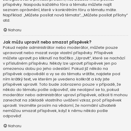
příspěvky. Naspodu každého fóra a tématu můžete najít
seznam oprávnění, které v konkrétním fóru a tématu máte.
Například: „Můžete posílat nová témata“, „Můžete posílat přílohy“
atd.
Nahoru
Jak můžu upravit nebo smazat příspěvek?
Pokud nejste administrátor nebo moderátor, můžete pouze
upravovat nebo mazat svoje vlastní příspěvky. Příspěvek
můžete upravit po kliknutí na tlačítko „Upravit“, které se nachází
v příslušném příspěvku. Někdy lze upravit příspěvek jen po
omezenou dobu po jeho odeslání. Pokud již někdo na
příspěvek odpověděl a vy se do tématu vrátíte, najdete pod
ním krátký text, ve kterém je uvedeno kolikrát a kdy jste
příspěvek upravili. Toto bude zobrazeno pouze v případě, že
někdo do tématu pošle odpověď, ale neobjeví se to, pokud
moderátor nebo administrátor upraví příspěvek, ačkoli ti mohou
zanechat na základě vlastního uvážení vzkaz, proč příspěvek
upravili. Vezměte prosím na vědomí, že normální uživatelé
nemůžou smazat příspěvek, když k němu někdo pošle
odpověď.
Nahoru