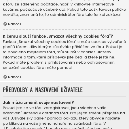
k fóru ze sdíleného počítače, např. v knihovně, internetové
kavárně, počítačové učebně atd. Pokud toto zaškrtávací políčko
nevidíte, znamená to, že administrátor fóra tuto funkci zakázal.
Nahoru
K čemu slouží funkce „Smazat všechny cookies fóra“?
Funkce „Smazat všechny cookies fóra“ smaže cookies vytvořené
phpBB fórem, díky kterým zůstáváte přihlášen ve fóru. Pokud je
to povoleno majitelem fóra, můžou být v cookies uloženy
informace o tom, které příspěvky jste četli, a které ještě ne.
Pokud máte problém s přihlašováním nebo odhlašováním,
smazání cookies fóra může pomoci.
Nahoru
Předvolby a nastavení uživatele
Jak můžu změnit svoje nastavení?
Pokud jste se ve fóru zaregistrovali, jsou všechna vaše
nastavení uložena v databázi fóra. Pro jejich změnu přejděte na
váš „Uživatelský panel“ pomocí odkazu, který obvykle najdete
po kliknutí na vaše jméno nahoře na stránkách fóra. V
„Uživatelském panelu“ budete moci změnit všechna vaše