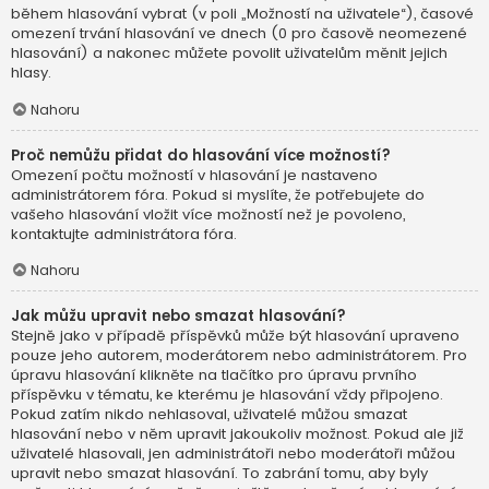
během hlasování vybrat (v poli „Možností na uživatele“), časové
omezení trvání hlasování ve dnech (0 pro časově neomezené
hlasování) a nakonec můžete povolit uživatelům měnit jejich
hlasy.
Nahoru
Proč nemůžu přidat do hlasování více možností?
Omezení počtu možností v hlasování je nastaveno
administrátorem fóra. Pokud si myslíte, že potřebujete do
vašeho hlasování vložit více možností než je povoleno,
kontaktujte administrátora fóra.
Nahoru
Jak můžu upravit nebo smazat hlasování?
Stejně jako v případě příspěvků může být hlasování upraveno
pouze jeho autorem, moderátorem nebo administrátorem. Pro
úpravu hlasování klikněte na tlačítko pro úpravu prvního
příspěvku v tématu, ke kterému je hlasování vždy připojeno.
Pokud zatím nikdo nehlasoval, uživatelé můžou smazat
hlasování nebo v něm upravit jakoukoliv možnost. Pokud ale již
uživatelé hlasovali, jen administrátoři nebo moderátoři můžou
upravit nebo smazat hlasování. To zabrání tomu, aby byly