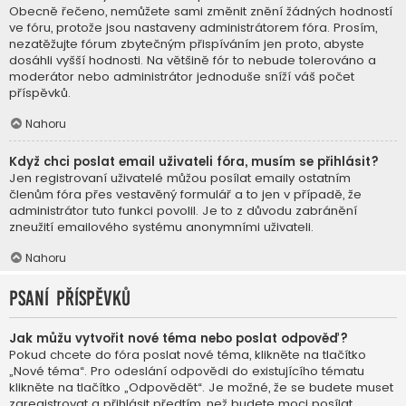
Obecně řečeno, nemůžete sami změnit znění žádných hodností
ve fóru, protože jsou nastaveny administrátorem fóra. Prosím,
nezatěžujte fórum zbytečným přispíváním jen proto, abyste
dosáhli vyšší hodnosti. Na většině fór to nebude tolerováno a
moderátor nebo administrátor jednoduše sníží váš počet
příspěvků.
Nahoru
Když chci poslat email uživateli fóra, musím se přihlásit?
Jen registrovaní uživatelé můžou posílat emaily ostatním
členům fóra přes vestavěný formulář a to jen v případě, že
administrátor tuto funkci povolil. Je to z důvodu zabránění
zneužití emailového systému anonymními uživateli.
Nahoru
Psaní příspěvků
Jak můžu vytvořit nové téma nebo poslat odpověď?
Pokud chcete do fóra poslat nové téma, klikněte na tlačítko
„Nové téma“. Pro odeslání odpovědi do existujícího tématu
klikněte na tlačítko „Odpovědět“. Je možné, že se budete muset
zaregistrovat a přihlásit předtím, než budete moci posílat