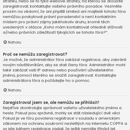
stránku, nebo se to týká webové stránky, na kterou se zkoušíte
zaregistrovat, kontaktujte vašeho právního poradce. Vezměte
prosím na vědomí, že ani phpBB Limited ani majitelé tohoto fóra
nemůžou poskytovat právní poradenství a není kontaktním
místem pro právní zájmy jakéhokoliv druhu, kromě těch
uvedených v otázce „Koho mám kontaktovat ohledně stížnosti
a/nebo právních záležitostí týkajících se tohoto fóra?“.
Nahoru
Proč se nemůžu zaregistrovat?
Je možné, že administrátor fóra zakázal registrace, aby zabránil
novým návštěvníkům, aby se stali členy fóra. Administrátor mohl
také zakázat vaši IP adresu nebo používání uživatelského
jména, pomocí kterého se snažíš zaregistrovat. Kontaktujte
administrátora fóra a požádejte ho o pomoc.
Nahoru
Zaregistroval jsem se, ale nemůžu se přihlásit!
Nejdříve zkontrolujte správnost vašeho uživatelského jména a
hesla. Pokud jsou správné, mohly se stát následující dvě věci.
Pokud je ve fóru povolena registrace v souladu s americkým
zákonem na ochranu soukromí nezletilých na internetu COPPA a
vy jste během registrace zadali, že ještě nemáte třináct let,