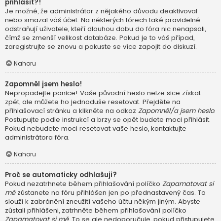
přihlásit?!
Je možné, že administrátor z nějakého důvodu deaktivoval
nebo smazal váš účet. Na některých fórech také pravidelně
odstraňují uživatele, kteří dlouhou dobu do fóra nic nenapsali,
čímž se zmenší velikost databáze. Pokud je to váš případ,
zaregistrujte se znovu a pokuste se více zapojit do diskuzí.
Nahoru
Zapomněl jsem heslo!
Nepropadejte panice! Vaše původní heslo nelze sice získat
zpět, ale můžete ho jednoduše resetovat. Přejděte na
přihlašovací stránku a klikněte na odkaz
Zapomněl/a jsem heslo
.
Postupujte podle instrukcí a brzy se opět budete moci přihlásit.
Pokud nebudete moci resetovat vaše heslo, kontaktujte
administrátora fóra.
Nahoru
Proč se automaticky odhlašuji?
Pokud nezatrhnete během přihlašování políčko
Zapamatovat si
mě
zůstanete na fóru přihlášen jen po přednastavený čas. To
slouží k zabránění zneužití vašeho účtu někým jiným. Abyste
zůstali přihlášeni, zatrhněte během přihlašování políčko
Zapamatovat si mě
. To se ale nedoporučuje, pokud přistupujete