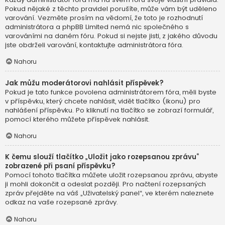
Pokud nějaké z těchto pravidel porušíte, může vám být uděleno
varování. Vezměte prosím na vědomí, že toto je rozhodnutí
administrátora a phpBB Limited nemá nic společného s
varováními na daném fóru. Pokud si nejste jisti, z jakého důvodu
jste obdrželi varování, kontaktujte administrátora fóra.
Nahoru
Jak můžu moderátorovi nahlásit příspěvek?
Pokud je tato funkce povolena administrátorem fóra, měli byste
v příspěvku, který chcete nahlásit, vidět tlačítko (ikonu) pro
nahlášení příspěvku. Po kliknutí na tlačítko se zobrazí formulář,
pomocí kterého můžete příspěvek nahlásit.
Nahoru
K čemu slouží tlačítko „Uložit jako rozepsanou zprávu“
zobrazené při psaní příspěvku?
Pomocí tohoto tlačítka můžete uložit rozepsanou zprávu, abyste
ji mohli dokončit a odeslat později. Pro načtení rozepsaných
zpráv přejděte na váš „Uživatelský panel“, ve kterém naleznete
odkaz na vaše rozepsané zprávy.
Nahoru