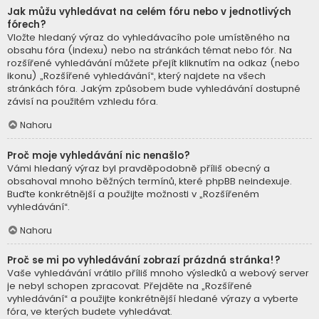
Jak můžu vyhledávat na celém fóru nebo v jednotlivých
fórech?
Vložte hledaný výraz do vyhledávacího pole umístěného na
obsahu fóra (indexu) nebo na stránkách témat nebo fór. Na
rozšířené vyhledávání můžete přejít kliknutím na odkaz (nebo
ikonu) „Rozšířené vyhledávání“, který najdete na všech
stránkách fóra. Jakým způsobem bude vyhledávání dostupné
závisí na použitém vzhledu fóra.
Nahoru
Proč moje vyhledávání nic nenašlo?
Vámi hledaný výraz byl pravděpodobně příliš obecný a
obsahoval mnoho běžných termínů, které phpBB neindexuje.
Buďte konkrétnější a použijte možnosti v „Rozšířeném
vyhledávání“.
Nahoru
Proč se mi po vyhledávání zobrazí prázdná stránka!?
Vaše vyhledávání vrátilo příliš mnoho výsledků a webový server
je nebyl schopen zpracovat. Přejděte na „Rozšířené
vyhledávání“ a použijte konkrétnější hledané výrazy a vyberte
fóra, ve kterých budete vyhledávat.