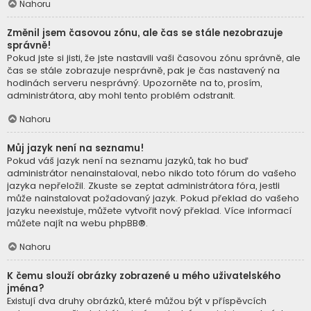
Nahoru
Změnil jsem časovou zónu, ale čas se stále nezobrazuje
správně!
Pokud jste si jisti, že jste nastavili vaši časovou zónu správně, ale
čas se stále zobrazuje nesprávně, pak je čas nastavený na
hodinách serveru nesprávný. Upozorněte na to, prosím,
administrátora, aby mohl tento problém odstranit.
Nahoru
Můj jazyk není na seznamu!
Pokud váš jazyk není na seznamu jazyků, tak ho buď
administrátor nenainstaloval, nebo nikdo toto fórum do vašeho
jazyka nepřeložil. Zkuste se zeptat administrátora fóra, jestli
může nainstalovat požadovaný jazyk. Pokud překlad do vašeho
jazyku neexistuje, můžete vytvořit nový překlad. Více informací
můžete najít na webu
phpBB
®.
Nahoru
K čemu slouží obrázky zobrazené u mého uživatelského
jména?
Existují dva druhy obrázků, které můžou být v příspěvcích