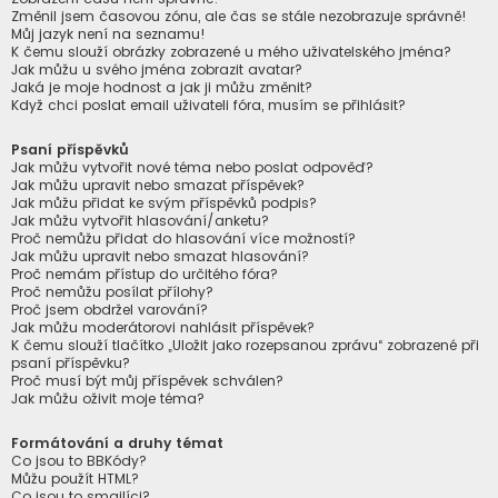
Změnil jsem časovou zónu, ale čas se stále nezobrazuje správně!
Můj jazyk není na seznamu!
K čemu slouží obrázky zobrazené u mého uživatelského jména?
Jak můžu u svého jména zobrazit avatar?
Jaká je moje hodnost a jak ji můžu změnit?
Když chci poslat email uživateli fóra, musím se přihlásit?
Psaní příspěvků
Jak můžu vytvořit nové téma nebo poslat odpověď?
Jak můžu upravit nebo smazat příspěvek?
Jak můžu přidat ke svým příspěvků podpis?
Jak můžu vytvořit hlasování/anketu?
Proč nemůžu přidat do hlasování více možností?
Jak můžu upravit nebo smazat hlasování?
Proč nemám přístup do určitého fóra?
Proč nemůžu posílat přílohy?
Proč jsem obdržel varování?
Jak můžu moderátorovi nahlásit příspěvek?
K čemu slouží tlačítko „Uložit jako rozepsanou zprávu“ zobrazené při
psaní příspěvku?
Proč musí být můj příspěvek schválen?
Jak můžu oživit moje téma?
Formátování a druhy témat
Co jsou to BBKódy?
Můžu použít HTML?
Co jsou to smajlíci?