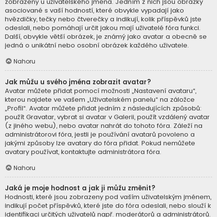
zobrazeny u uživatelského jména. Jedním z nich jsou obrázky
asociované s vaší hodností, které obvykle vypadají jako
hvězdičky, tečky nebo čtverečky a indikují, kolik příspěvků jste
odeslali, nebo pomáhají určit jakou mají uživatelé fóra funkci.
Další, obvykle větší obrázek, je známý jako avatar a obecně se
jedná o unikátní nebo osobní obrázek každého uživatele.
Nahoru
Jak můžu u svého jména zobrazit avatar?
Avatar můžete přidat pomocí možnosti „Nastavení avataru“,
kterou najdete ve vašem „Uživatelském panelu“ na záložce
„Profil“. Avatar můžete přidat jedním z následujících způsobů:
použít Gravatar, vybrat si avatar v Galerii, použít vzdálený avatar
(z jiného webu), nebo avatar nahrát do tohoto fóra. Záleží na
administrátorovi fóra, jestli je používání avatarů povoleno a
jakými způsoby lze avatary do fóra přidat. Pokud nemůžete
avatary používat, kontaktujte administrátora fóra.
Nahoru
Jaká je moje hodnost a jak ji můžu změnit?
Hodnosti, které jsou zobrazeny pod vaším uživatelským jménem,
indikují počet příspěvků, které jste do fóra odeslali, nebo slouží k
identifikaci určitých uživatelů např. moderátorů a administrátorů.