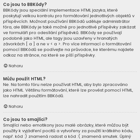
Co jsou to BBKódy?
BBKódy jsou speciální implementace HTML jazyka, které
poskytují velkou kontrolu pro formátování jednotlivých objektů v
příspěvcích. Možnost používání BBKódů uděluje administrátor
fóra, ale BBKódy je také možné pro jednotlivé příspěvky zakázat
ve formuláři pro odesílání příspěvků. BBKódy se používají
podobně jako HTML, ale tagy jsou uzavřeny v hranatých
závorkách [ a ] a ne v < a >. Pro více informací o formátování
pomocí BBKódů se podívejte na průvodce, ke kterému najdete
odkaz na stránce, na které se píší příspěvky.
Nahoru
Můžu použít HTML?
Ne. Na tomto fóru nelze používat HTML, aby bylo zpracováno
jako HTML. Většinu formátování, které lze provést pomocí HTML,
lze nahradit použitím BBKódů.
Nahoru
Co jsou to smajlíci?
Smajlíci nebo emotikony jsou malé obrázky, které můžou být
použity k vyjádření pocitů a vytvořeny za použití krátkého kódu,
např. kód :) znamená radost a kód :( znamená smutek. Úplný