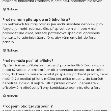
možnosti hlasování změněny v ještě neukončeném hlasování.
Nahoru
Proč nemám přístup do určitého fóra?
Do některých fór mají přístup jen určití uživatelé nebo skupiny.
Abyste je mohli zobrazit, číst, přispívat do nich nebo v nich
provádět jiné akce, můžete potřebovat speciální oprávnění.
Kontaktujte administrátora fóra, aby vám umožnil do fóra
přístup.
Nahoru
Proč nemůžu posílat přílohy?
Oprávnění pro přílohy se nastavují pro jednotlivá fóra, skupiny
nebo uživatele. Administrátor fóra nemusel povolit do určitého
fóra, do kterého můžete posílat příspěvky, přidávat přílohy, nebo
možná, že posílat přílohy můžou jen určité skupiny, do kterých
nepatříte. Pokud si nejste jisti, z jakého důvodu nemůžete k
příspěvkům přidávat přílohy, kontaktujte administrátora fóra.
Nahoru
Proč jsem obdržel varování?
Každý administrátor fóra má na svém fóru svoje vlastní pravidla.