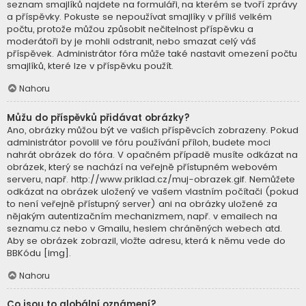
seznam smajlíků najdete na formuláři, na kterém se tvoří zprávy
a příspěvky. Pokuste se nepoužívat smajlíky v příliš velkém
počtu, protože můžou způsobit nečitelnost příspěvku a
moderátoři by je mohli odstranit, nebo smazat celý váš
příspěvek. Administrátor fóra může také nastavit omezení počtu
smajlíků, které lze v příspěvku použít.
Nahoru
Můžu do příspěvků přidávat obrázky?
Ano, obrázky můžou být ve vašich příspěvcích zobrazeny. Pokud
administrátor povolil ve fóru používání příloh, budete moci
nahrát obrázek do fóra. V opačném případě musíte odkázat na
obrázek, který se nachází na veřejně přístupném webovém
serveru, např. http://www.priklad.cz/muj-obrazek.gif. Nemůžete
odkázat na obrázek uložený ve vašem vlastním počítači (pokud
to není veřejně přístupný server) ani na obrázky uložené za
nějakým autentizačním mechanizmem, např. v emailech na
seznamu.cz nebo v Gmailu, heslem chráněných webech atd.
Aby se obrázek zobrazil, vložte adresu, která k němu vede do
BBKódu [img].
Nahoru
Co jsou to globální oznámení?