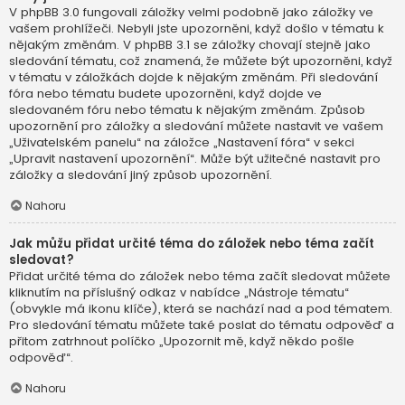
V phpBB 3.0 fungovali záložky velmi podobně jako záložky ve
vašem prohlížeči. Nebyli jste upozorněni, když došlo v tématu k
nějakým změnám. V phpBB 3.1 se záložky chovají stejně jako
sledování tématu, což znamená, že můžete být upozorněni, když
v tématu v záložkách dojde k nějakým změnám. Při sledování
fóra nebo tématu budete upozorněni, když dojde ve
sledovaném fóru nebo tématu k nějakým změnám. Způsob
upozornění pro záložky a sledování můžete nastavit ve vašem
„Uživatelském panelu“ na záložce „Nastavení fóra“ v sekci
„Upravit nastavení upozornění“. Může být užitečné nastavit pro
záložky a sledování jiný způsob upozornění.
Nahoru
Jak můžu přidat určité téma do záložek nebo téma začít
sledovat?
Přidat určité téma do záložek nebo téma začít sledovat můžete
kliknutím na příslušný odkaz v nabídce „Nástroje tématu“
(obvykle má ikonu klíče), která se nachází nad a pod tématem.
Pro sledování tématu můžete také poslat do tématu odpověď a
přitom zatrhnout políčko „Upozornit mě, když někdo pošle
odpověď“.
Nahoru