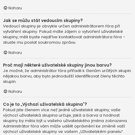
Nahoru
Jak se můžu stát vedoucím skupiny?
Vedoucí skupiny je obvykle určen administrátorem fóra při
vytváření skupiny. Pokud máte zájem o vytvoření uživatelské
skupiny, měli byste nejdříve kontaktovat administrátora fóra -
zkuste mu poslat soukromou zprávu.
Nahoru
Proč mají některé uživatelské skupiny jinou barvu?
Je možné, že administrátor fóra přiřadil k členům určitých skupin
nějakou barvu, aby bylo jednodušší identifikovat členy těchto
skupin.
Nahoru
Co je to „Výchozí uživatelská skupina“?
Pokud jste členem více než jedné uživatelské skupiny, vaše
výchozí uživatelská skupina určuje, jaká a barva a hodnost
skupiny by měla být u vašeho uživatelského jména zobrazena.
Administrátor fóra vám může udělit oprávnění ke změně vaší
výchozí uživatelské skupiny ve vašem „Uživatelském panelu“.