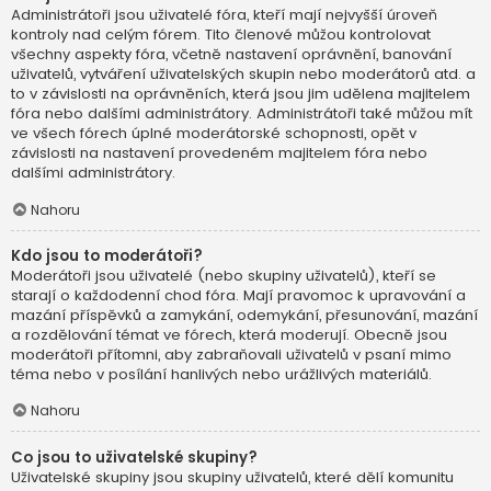
Administrátoři jsou uživatelé fóra, kteří mají nejvyšší úroveň
kontroly nad celým fórem. Tito členové můžou kontrolovat
všechny aspekty fóra, včetně nastavení oprávnění, banování
uživatelů, vytváření uživatelských skupin nebo moderátorů atd. a
to v závislosti na oprávněních, která jsou jim udělena majitelem
fóra nebo dalšími administrátory. Administrátoři také můžou mít
ve všech fórech úplné moderátorské schopnosti, opět v
závislosti na nastavení provedeném majitelem fóra nebo
dalšími administrátory.
Nahoru
Kdo jsou to moderátoři?
Moderátoři jsou uživatelé (nebo skupiny uživatelů), kteří se
starají o každodenní chod fóra. Mají pravomoc k upravování a
mazání příspěvků a zamykání, odemykání, přesunování, mazání
a rozdělování témat ve fórech, která moderují. Obecně jsou
moderátoři přítomni, aby zabraňovali uživatelů v psaní mimo
téma nebo v posílání hanlivých nebo urážlivých materiálů.
Nahoru
Co jsou to uživatelské skupiny?
Uživatelské skupiny jsou skupiny uživatelů, které dělí komunitu