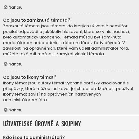
Nahoru
Co jsou to zamknutá témata?
Zamknutá témata jsou témata, do kterých uživatelé nemůžou
posílat odpovědi a jakékoliv hlasování, které se v nic nachází,
bylo automaticky ukončeno. Témata můžou být zamknuta
moderátorem nebo administrátorem fóra z řady důvodů. V
závislosti na oprávněních, které vám udělil administrátor fóra,
můžete také mít možnost zamykat vlastní témata.
Nahoru
Co jsou to ikony témat?
Ikony témat jsou autory témat vybrané obrázky asociované s
příspěvky, které můžou indikovat jejich obsah. Možnost používat
ikony témat závisí na oprávněních nastavených
administrátorem fóra.
Nahoru
Uživatelské úrovně a skupiny
Kdo jsou to administrátoři?