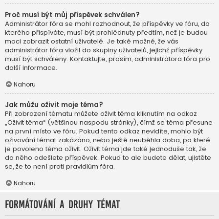
Proč musí být můj příspěvek schválen?
Administrátor fóra se mohl rozhodnout, že příspěvky ve fóru, do
kterého přispíváte, musí být prohlédnuty předtím, než je budou
moci zobrazit ostatní uživatelé. Je také možné, že vás
administrátor fóra vložil do skupiny uživatelů, jejichž příspěvky
musí být schváleny. Kontaktujte, prosím, administrátora fóra pro
další informace.
Nahoru
Jak můžu oživit moje téma?
Při zobrazení tématu můžete oživit téma kliknutím na odkaz
„Oživit téma“ (většinou naspodu stránky), čímž se téma přesune
na první místo ve fóru. Pokud tento odkaz nevidíte, mohlo být
oživování témat zakázáno, nebo ještě neuběhla doba, po které
je povoleno téma oživit. Oživit téma jde také jednoduše tak, že
do něho odešlete příspěvek. Pokud to ale budete dělat, ujistěte
se, že to není proti pravidlům fóra.
Nahoru
Formátování a druhy témat