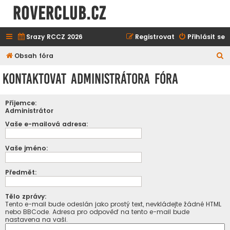
ROVERCLUB.cz
Srazy RCCZ 2026
Registrovat
Přihlásit se
H
Obsah fóra
l
Kontaktovat administrátora fóra
e
d
Příjemce:
a
Administrátor
t
Vaše e-mailová adresa:
Vaše jméno:
Předmět:
Tělo zprávy:
Tento e-mail bude odeslán jako prostý text, nevkládejte žádné HTML
nebo BBCode. Adresa pro odpověď na tento e-mail bude
nastavena na vaši.