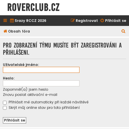
ROVERCLUB.cz
Srazy RCCZ 2026
Registrovat
Přihlásit se
H
Obsah fóra
l
Pro zobrazení týmu musíte být zaregistrováni a
e
přihlášeni.
d
a
Uživatelské jméno:
t
Heslo:
Zapomněl(a) jsem heslo
Znovu poslat aktivační e-mail
Přihlásit mě automaticky při každé návštěvě
Skrýt můj online stav pro toto přihlášení