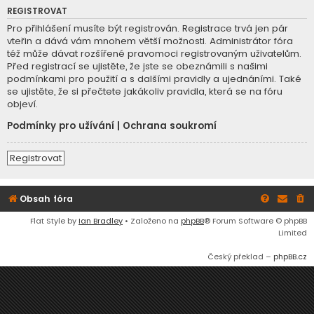
REGISTROVAT
Pro přihlášení musíte být registrován. Registrace trvá jen pár
vteřin a dává vám mnohem větší možnosti. Administrátor fóra
též může dávat rozšířené pravomoci registrovaným uživatelům.
Před registrací se ujistěte, že jste se obeznámili s našimi
podmínkami pro použití a s dalšími pravidly a ujednáními. Také
se ujistěte, že si přečtete jakákoliv pravidla, která se na fóru
objeví.
Podmínky pro užívání
|
Ochrana soukromí
Registrovat
Obsah fóra
Flat Style by
Ian Bradley
• Založeno na
phpBB
® Forum Software © phpBB
Limited
Český překlad –
phpBB.cz