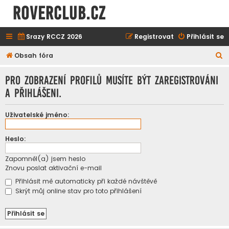
ROVERCLUB.cz
Srazy RCCZ 2026
Registrovat
Přihlásit se
H
Obsah fóra
l
Pro zobrazení profilů musíte být zaregistrováni
e
a přihlášeni.
d
a
Uživatelské jméno:
t
Heslo:
Zapomněl(a) jsem heslo
Znovu poslat aktivační e-mail
Přihlásit mě automaticky při každé návštěvě
Skrýt můj online stav pro toto přihlášení