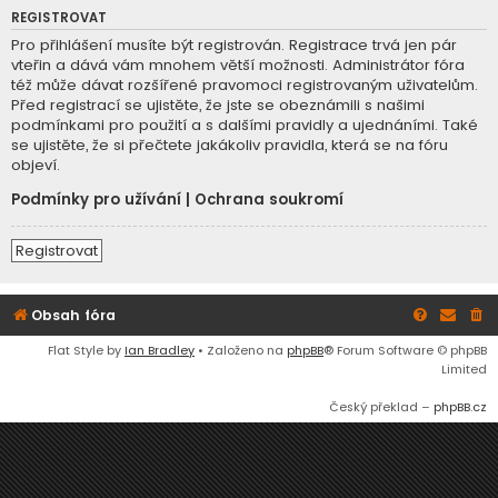
REGISTROVAT
Pro přihlášení musíte být registrován. Registrace trvá jen pár
vteřin a dává vám mnohem větší možnosti. Administrátor fóra
též může dávat rozšířené pravomoci registrovaným uživatelům.
Před registrací se ujistěte, že jste se obeznámili s našimi
podmínkami pro použití a s dalšími pravidly a ujednáními. Také
se ujistěte, že si přečtete jakákoliv pravidla, která se na fóru
objeví.
Podmínky pro užívání
|
Ochrana soukromí
Registrovat
Obsah fóra
Flat Style by
Ian Bradley
• Založeno na
phpBB
® Forum Software © phpBB
Limited
Český překlad –
phpBB.cz