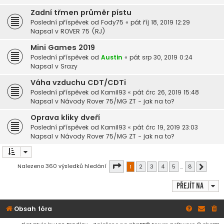
Zadní třmen průměr pístu
Poslední příspěvek od
Fody75
«
pát říj 18, 2019 12:29
Napsal v
ROVER 75 (RJ)
Mini Games 2019
Poslední příspěvek od
Austin
«
pát srp 30, 2019 0:24
Napsal v
Srazy
Váha vzduchu CDT/CDTi
Poslední příspěvek od
Kamil93
«
pát črc 26, 2019 15:48
Napsal v
Návody Rover 75/MG ZT - jak na to?
Oprava kliky dveří
Poslední příspěvek od
Kamil93
«
pát črc 19, 2019 23:03
Napsal v
Návody Rover 75/MG ZT - jak na to?
Stránka
1
z
8
Nalezeno 360 výsledků hledání
1
2
3
4
5
…
8
Další
Přejít na
Obsah fóra