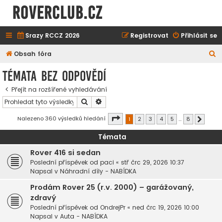
ROVERCLUB.cz
Srazy RCCZ 2026
Registrovat
Přihlásit se
H
Obsah fóra
l
Témata bez odpovědí
e
Přejít na rozšířené vyhledávání
d
Hledat
Pokročilé hledání
a
t
Stránka
1
z
8
Nalezeno 360 výsledků hledání
1
2
3
4
5
…
8
Další
Témata
Rover 416 si sedan
Poslední příspěvek od
paci
«
stř črc 29, 2026 10:37
Napsal v
Náhradní díly - NABÍDKA
Prodám Rover 25 (r.v. 2000) – garážovaný,
zdravý
Poslední příspěvek od
OndrejPr
«
ned črc 19, 2026 10:00
Napsal v
Auta - NABÍDKA