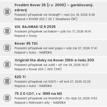
Prodám Rover 25 (r.v. 2000) – garážovaný,
zdravý
Poslední příspěvek od
OndrejPr
«
ned črc 19, 2026 9:28
Napsal v
ROVER 200 / 25 / Streetwise (RF)
XIX. RAJHRAD 12.9.2026
Poslední příspěvek od
Keksin
«
pát črc 17, 2026 19:41
Napsal v
Srazy
Rover 45 TDI
Poslední příspěvek od
orel-popo
«
sob čer 27, 2026 17:41
Napsal v
Auta - NABÍDKA
Originál lite disky na Rover 216Si a řadu 200
Poslední příspěvek od
zull9
«
stř čer 24, 2026 19:27
Napsal v
Rover 200 / 400 (XW)
620 TI
Poslední příspěvek od
620TI
«
stř kvě 27, 2026 22:29
Napsal v
Auta - NABÍDKA
75 2.0 CDT, r.v. 1999 na ND
Poslední příspěvek od
WarrilloW
«
čtv dub 23, 2026 11:53
Napsal v
Náhradní díly - NABÍDKA