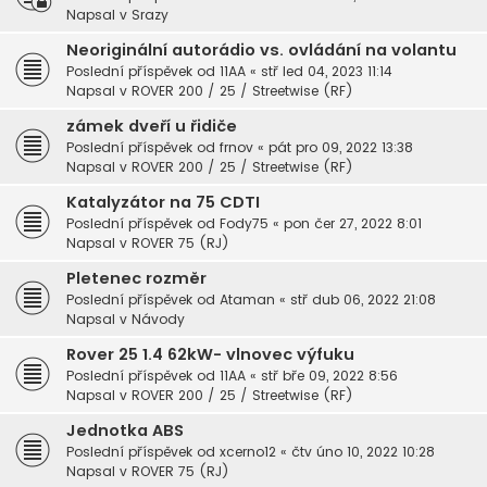
Napsal v
Srazy
Neoriginální autorádio vs. ovládání na volantu
Poslední příspěvek od
11AA
«
stř led 04, 2023 11:14
Napsal v
ROVER 200 / 25 / Streetwise (RF)
zámek dveří u řidiče
Poslední příspěvek od
frnov
«
pát pro 09, 2022 13:38
Napsal v
ROVER 200 / 25 / Streetwise (RF)
Katalyzátor na 75 CDTI
Poslední příspěvek od
Fody75
«
pon čer 27, 2022 8:01
Napsal v
ROVER 75 (RJ)
Pletenec rozměr
Poslední příspěvek od
Ataman
«
stř dub 06, 2022 21:08
Napsal v
Návody
Rover 25 1.4 62kW- vlnovec výfuku
Poslední příspěvek od
11AA
«
stř bře 09, 2022 8:56
Napsal v
ROVER 200 / 25 / Streetwise (RF)
Jednotka ABS
Poslední příspěvek od
xcerno12
«
čtv úno 10, 2022 10:28
Napsal v
ROVER 75 (RJ)