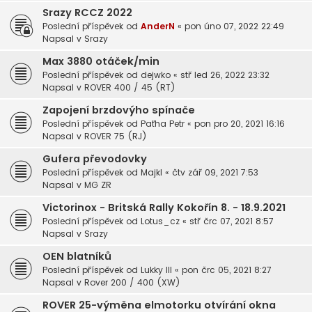
Srazy RCCZ 2022
Poslední příspěvek od
AnderN
«
pon úno 07, 2022 22:49
Napsal v
Srazy
Max 3880 otáček/min
Poslední příspěvek od
dejwko
«
stř led 26, 2022 23:32
Napsal v
ROVER 400 / 45 (RT)
Zapojení brzdovýho spínače
Poslední příspěvek od
Paťha Petr
«
pon pro 20, 2021 16:16
Napsal v
ROVER 75 (RJ)
Gufera převodovky
Poslední příspěvek od
Majkl
«
čtv zář 09, 2021 7:53
Napsal v
MG ZR
Victorinox - Britská Rally Kokořín 8. - 18.9.2021
Poslední příspěvek od
Lotus_cz
«
stř črc 07, 2021 8:57
Napsal v
Srazy
OEN blatníků
Poslední příspěvek od
Lukky III
«
pon črc 05, 2021 8:27
Napsal v
Rover 200 / 400 (XW)
ROVER 25-výměna elmotorku otvírání okna