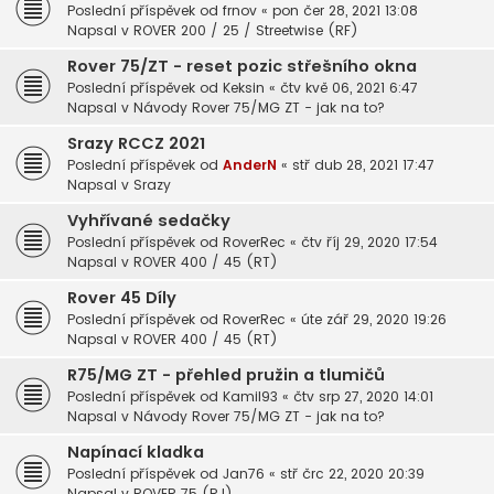
Poslední příspěvek od
frnov
«
pon čer 28, 2021 13:08
Napsal v
ROVER 200 / 25 / Streetwise (RF)
Rover 75/ZT - reset pozic střešního okna
Poslední příspěvek od
Keksin
«
čtv kvě 06, 2021 6:47
Napsal v
Návody Rover 75/MG ZT - jak na to?
Srazy RCCZ 2021
Poslední příspěvek od
AnderN
«
stř dub 28, 2021 17:47
Napsal v
Srazy
Vyhřívané sedačky
Poslední příspěvek od
RoverRec
«
čtv říj 29, 2020 17:54
Napsal v
ROVER 400 / 45 (RT)
Rover 45 Díly
Poslední příspěvek od
RoverRec
«
úte zář 29, 2020 19:26
Napsal v
ROVER 400 / 45 (RT)
R75/MG ZT - přehled pružin a tlumičů
Poslední příspěvek od
Kamil93
«
čtv srp 27, 2020 14:01
Napsal v
Návody Rover 75/MG ZT - jak na to?
Napínací kladka
Poslední příspěvek od
Jan76
«
stř črc 22, 2020 20:39
Napsal v
ROVER 75 (RJ)