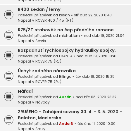
R400 sedan / lemy
Poslední příspěvek od
keskin
«
stř dub 22, 2020 0:43
Napsal v
ROVER 400 / 45 (RT)
R75/ZT stahovák na čep předního ramene
Poslední příspěvek od
michal.lom
«
ned dub 19, 2020 21:04
Napsal v
Servis
Rozpadnutí rychlospojky hydrauliky spojky.
Poslední příspěvek od
FRANTA
«
ned dub 19, 2020 10:41
Napsal v
ROVER 75 (RJ)
Úchyt zadného nárazníka
Poslední příspěvek od
Bilingo
«
čtv dub 16, 2020 15:28
Napsal v
ROVER 75 (RJ)
Nářadí
Poslední příspěvek od
Austin
«
ned bře 08, 2020 23:32
Napsal v
Návody
ZRUŠENO - Zahájení sezony 30. 4. - 3. 5. 2020 -
Balaton, Maďarsko
Poslední příspěvek od
AnderN
«
úte úno 11, 2020 10:00
Napsal v
Srazy