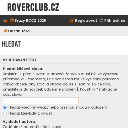
ROVERCLUB.cz
Srazy RCCZ 2026
Registrovat
Přihlásit se
Obsah fóra
Hledat
VYHLEDÁVANÝ TEXT
Hledat klíčová slova:
Umístění
+
před slovem znamená, že slovo musí být ve výsledku
přítomno, a
-
znamená, že slovo nemá být ve výsledku přítomno.
Pokud chcete, aby stačila shoda pouze s jedním z více slov,
umístěte je do závorek oddělené znakem
|
. Použitím * nahradíte
část slova
Hledat všechny výrazy nebo přesnou shodu s dotazem
Hledat kterýkoliv z výrazů
Vyhledat autora:
Zadáním * nahradíte část slova