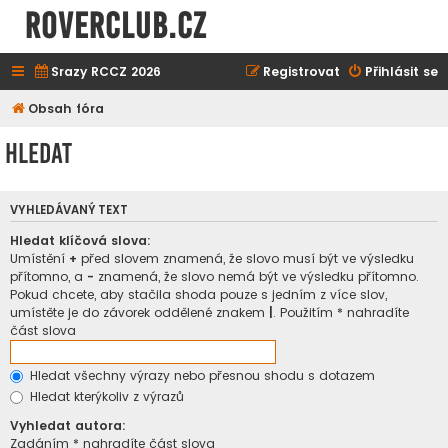
ROVERCLUB.cz
Srazy RCCZ 2026
Registrovat
Přihlásit se
Obsah fóra
Hledat
VYHLEDÁVANÝ TEXT
Hledat klíčová slova:
Umístění
+
před slovem znamená, že slovo musí být ve výsledku
přítomno, a
-
znamená, že slovo nemá být ve výsledku přítomno.
Pokud chcete, aby stačila shoda pouze s jedním z více slov,
umístěte je do závorek oddělené znakem
|
. Použitím * nahradíte
část slova
Hledat všechny výrazy nebo přesnou shodu s dotazem
Hledat kterýkoliv z výrazů
Vyhledat autora:
Zadáním * nahradíte část slova