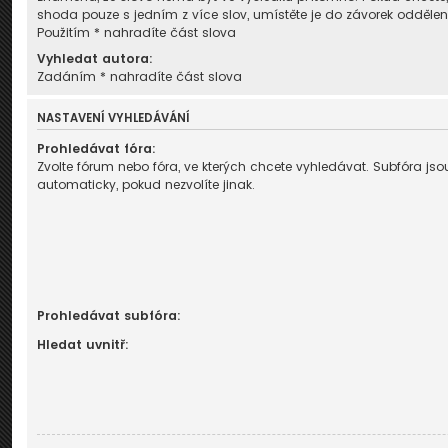
shoda pouze s jedním z více slov, umístěte je do závorek odděl
Použitím * nahradíte část slova
Vyhledat autora:
Zadáním * nahradíte část slova
NASTAVENÍ VYHLEDÁVÁNÍ
Prohledávat fóra:
Zvolte fórum nebo fóra, ve kterých chcete vyhledávat. Subfóra j
automaticky, pokud nezvolíte jinak.
Prohledávat subfóra:
Hledat uvnitř: