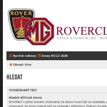
Rychlé odkazy
Srazy RCCZ 2026
Obsah fóra
Hledat
VYHLEDÁVANÝ TEXT
Hledat klíčová slova:
Umístění
+
před slovem znamená, že slovo musí být ve výsledku 
znamená, že slovo nemá být ve výsledku přítomno. Pokud chcete,