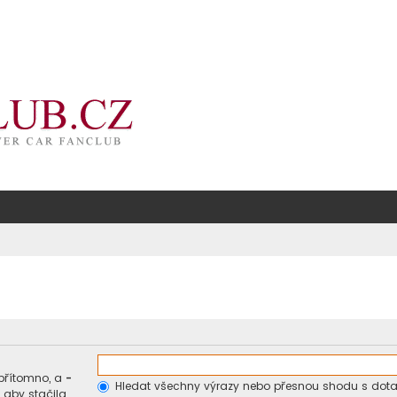
přítomno, a
-
Hledat všechny výrazy nebo přesnou shodu s dot
 aby stačila