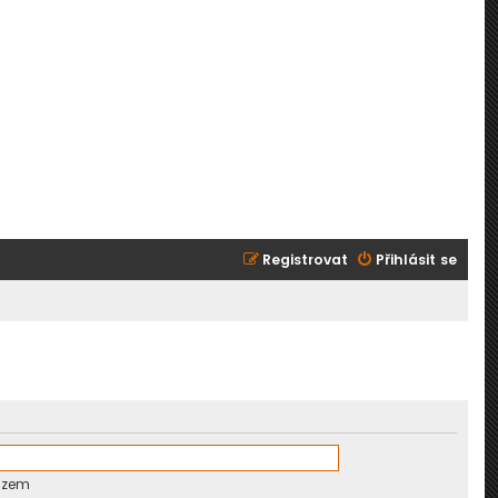
Registrovat
Přihlásit se
azem