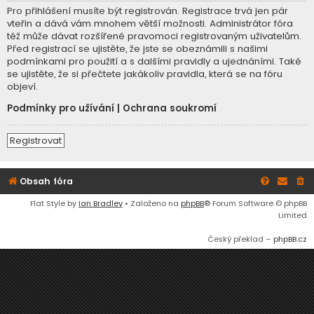
Pro přihlášení musíte být registrován. Registrace trvá jen pár
vteřin a dává vám mnohem větší možnosti. Administrátor fóra
též může dávat rozšířené pravomoci registrovaným uživatelům.
Před registrací se ujistěte, že jste se obeznámili s našimi
podmínkami pro použití a s dalšími pravidly a ujednáními. Také
se ujistěte, že si přečtete jakákoliv pravidla, která se na fóru
objeví.
Podmínky pro užívání
|
Ochrana soukromí
Registrovat
Obsah fóra
Flat Style by
Ian Bradley
• Založeno na
phpBB
® Forum Software © phpBB
Limited
Český překlad –
phpBB.cz