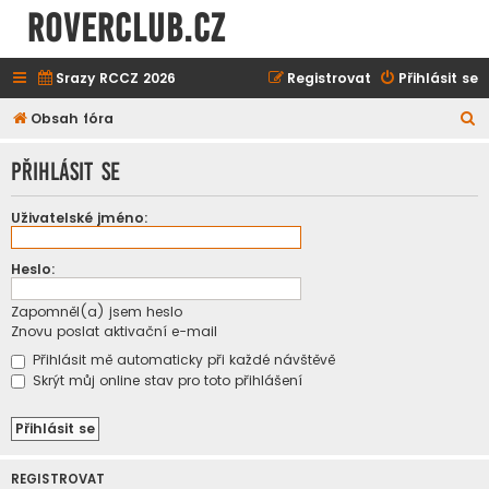
ROVERCLUB.cz
Srazy RCCZ 2026
Registrovat
Přihlásit se
H
Obsah fóra
l
Přihlásit se
e
d
Uživatelské jméno:
a
t
Heslo:
Zapomněl(a) jsem heslo
Znovu poslat aktivační e-mail
Přihlásit mě automaticky při každé návštěvě
Skrýt můj online stav pro toto přihlášení
REGISTROVAT