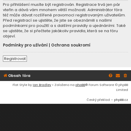
Pro přihlášení musíte být registrován. Registrace trvá jen pár
vteřin a dává vám mnohem větší možnosti. Administrátor fóra
též může dávat rozšířené pravomoci registrovaným uživatelům.
Před registrací se ujistěte, že jste se obeznámili s našimi
podmínkami pro použití a s dalšími pravidly a ujednáními. Také
se ujistěte, že si přečtete jakákoliv pravidla, která se na fóru
objeví.
Podmínky pro užívání
|
Ochrana soukromí
Registrovat
Obsah fóra
Flat Style by
Ian Bradley
• Založeno na
phpBB
® Forum Software © phpBB
Limited
Český překlad –
phpBB.cz