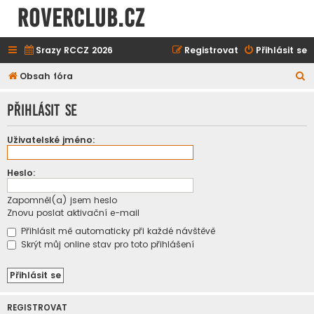
ROVERCLUB.cz
Srazy RCCZ 2026
Registrovat
Přihlásit se
H
Obsah fóra
l
Přihlásit se
e
d
Uživatelské jméno:
a
t
Heslo:
Zapomněl(a) jsem heslo
Znovu poslat aktivační e-mail
Přihlásit mě automaticky při každé návštěvě
Skrýt můj online stav pro toto přihlášení
REGISTROVAT