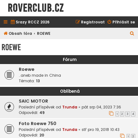
ROVERCLUB.cz
Srazy RCCZ 2026
Registrovat
Přihlásit se
H
Obsah fóra
ROEWE
l
ROEWE
e
d
Fórum
a
Roewe
t
..aneb made in China
Témata:
13
Oblíbená
SAIC MOTOR
Poslední příspěvek od
Trunda
«
pát srp 04, 2023 7:36
Odpovědi:
49
1
2
3
4
Foto Roewe 750
Poslední příspěvek od
Trunda
«
stř pro 19, 2018 10:43
Odpovědi:
20
1
2