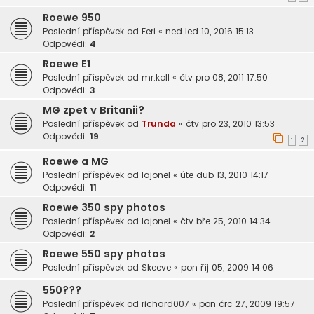
Roewe 950
Poslední příspěvek od
Feri
«
ned led 10, 2016 15:13
Odpovědi:
4
Roewe E1
Poslední příspěvek od
mr.koll
«
čtv pro 08, 2011 17:50
Odpovědi:
3
MG zpet v Britanii?
Poslední příspěvek od
Trunda
«
čtv pro 23, 2010 13:53
Odpovědi:
19
1
2
Roewe a MG
Poslední příspěvek od
lajonel
«
úte dub 13, 2010 14:17
Odpovědi:
11
Roewe 350 spy photos
Poslední příspěvek od
lajonel
«
čtv bře 25, 2010 14:34
Odpovědi:
2
Roewe 550 spy photos
Poslední příspěvek od
Skeeve
«
pon říj 05, 2009 14:06
550???
Poslední příspěvek od
richard007
«
pon črc 27, 2009 19:57