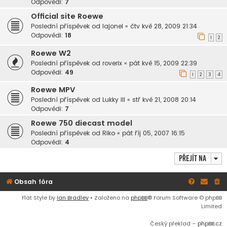
Odpovědi:
7
Official site Roewe
Poslední příspěvek od
lajonel
«
čtv kvě 28, 2009 21:34
Odpovědi:
18
1
2
Roewe W2
Poslední příspěvek od
roverix
«
pát kvě 15, 2009 22:39
Odpovědi:
49
1
2
3
4
Roewe MPV
Poslední příspěvek od
Lukky III
«
stř kvě 21, 2008 20:14
Odpovědi:
7
Roewe 750 diecast model
Poslední příspěvek od
Riko
«
pát říj 05, 2007 16:15
Odpovědi:
4
Přejít na
Obsah fóra
Flat Style by
Ian Bradley
• Založeno na
phpBB
® Forum Software © phpBB
Limited
Český překlad –
phpBB.cz