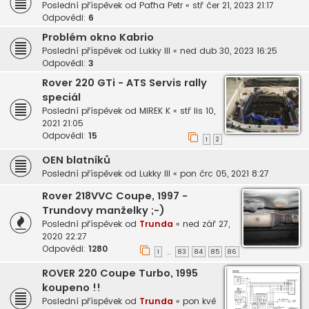
Poslední příspěvek od
Paťha Petr
«
stř čer 21, 2023 21:17
Odpovědi:
6
Problém okno Kabrio
Poslední příspěvek od
Lukky III
«
ned dub 30, 2023 16:25
Odpovědi:
3
Rover 220 GTi - ATS Servis rally
speciál
Poslední příspěvek od
MIREK K
«
stř lis 10,
2021 21:05
Odpovědi:
15
1
2
OEN blatníků
Poslední příspěvek od
Lukky III
«
pon črc 05, 2021 8:27
Rover 218VVC Coupe, 1997 -
Trundovy manželky ;-)
Poslední příspěvek od
Trunda
«
ned zář 27,
2020 22:27
Odpovědi:
1280
1
83
84
85
86
…
ROVER 220 Coupe Turbo, 1995
koupeno !!
Poslední příspěvek od
Trunda
«
pon kvě