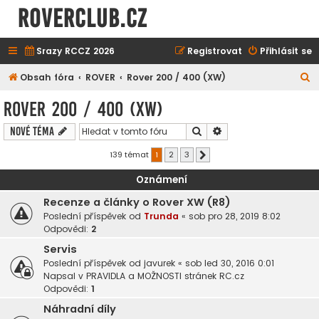
ROVERCLUB.cz
Srazy RCCZ 2026
Registrovat
Přihlásit se
H
Obsah fóra
ROVER
Rover 200 / 400 (XW)
l
Rover 200 / 400 (XW)
e
Hledat
Pokročilé hledání
Nové téma
d
a
139 témat
1
2
3
Další
t
Oznámení
Recenze a články o Rover XW (R8)
Poslední příspěvek od
Trunda
«
sob pro 28, 2019 8:02
Odpovědi:
2
Servis
Poslední příspěvek od
javurek
«
sob led 30, 2016 0:01
Napsal v
PRAVIDLA a MOŽNOSTI stránek RC.cz
Odpovědi:
1
Náhradní díly