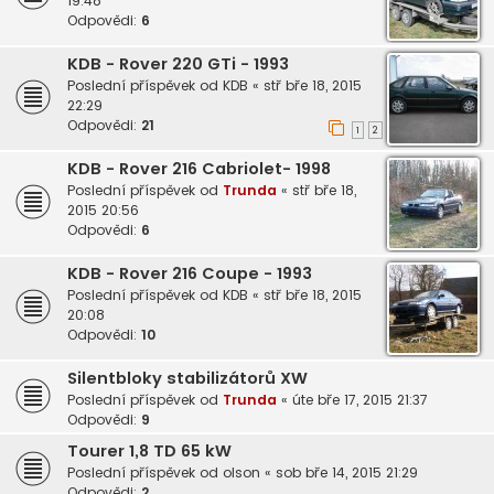
19:48
Odpovědi:
6
KDB - Rover 220 GTi - 1993
Poslední příspěvek od
KDB
«
stř bře 18, 2015
22:29
Odpovědi:
21
1
2
KDB - Rover 216 Cabriolet- 1998
Poslední příspěvek od
Trunda
«
stř bře 18,
2015 20:56
Odpovědi:
6
KDB - Rover 216 Coupe - 1993
Poslední příspěvek od
KDB
«
stř bře 18, 2015
20:08
Odpovědi:
10
Silentbloky stabilizátorů XW
Poslední příspěvek od
Trunda
«
úte bře 17, 2015 21:37
Odpovědi:
9
Tourer 1,8 TD 65 kW
Poslední příspěvek od
olson
«
sob bře 14, 2015 21:29
Odpovědi:
2