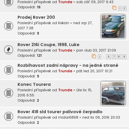
Poslední příspěvek od
Trunda
«
sob zář 09, 2017 6:43
Odpovědi:
16
1
2
Prodej Rover 200
Poslední příspěvek od
Keksin
«
ned srp 27,
2017 7:38
Odpovědi:
9
Rover 216i Coupe, 1998, Luke
Poslední příspěvek od
Trunda
«
pon dub 03, 2017 21:09
Odpovědi:
121
1
6
7
8
9
…
Rozbíhavost zadní nápravy - na jedné straně
Poslední příspěvek od
Trunda
«
pát led 20, 2017 10:21
Odpovědi:
9
Konec Tourera
Poslední příspěvek od
Trunda
«
úte lis 15,
2016 6:55
Odpovědi:
2
Rover 418 sld tourer palivové čerpadlo
Poslední příspěvek od
midar6868
«
ned lis 06, 2016 20:03
Odpovědi:
2