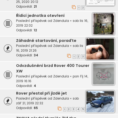
25, 2020 20:12
Odpovědi:
21
1
2
Řídící jednotka otevření
Poslední příspěvek od
Zdendula
«
sob lis 16,
2019 22:02
Odpovědi:
12
Záhadné startování, poraďte
Poslední příspěvek od
Zdendula
«
sob lis
16, 2019 21:26
Odpovědi:
34
1
2
3
Odvzdušnění brzd Rover 400 Tourer
XW
Poslední příspěvek od
Zdendula
«
pon říj 14,
2019 16:16
Odpovědi:
4
Rover přestal při jízdě jet
Poslední příspěvek od
Zdendula
«
sob
zář 21, 2019 22:32
Odpovědi:
65
1
2
3
4
5