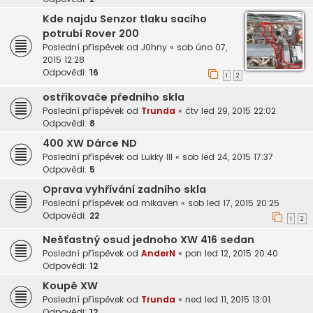
Kde najdu Senzor tlaku sacího
potrubí Rover 200
Poslední příspěvek od
J0hny
«
sob úno 07,
2015 12:28
Odpovědi:
16
1
2
ostřikovače předního skla
Poslední příspěvek od
Trunda
«
čtv led 29, 2015 22:02
Odpovědi:
8
400 XW Dárce ND
Poslední příspěvek od
Lukky III
«
sob led 24, 2015 17:37
Odpovědi:
5
Oprava vyhřívání zadního skla
Poslední příspěvek od
mikaven
«
sob led 17, 2015 20:25
Odpovědi:
22
1
2
Nešťastný osud jednoho XW 416 sedan
Poslední příspěvek od
AnderN
«
pon led 12, 2015 20:40
Odpovědi:
12
Koupě XW
Poslední příspěvek od
Trunda
«
ned led 11, 2015 13:01
Odpovědi:
12