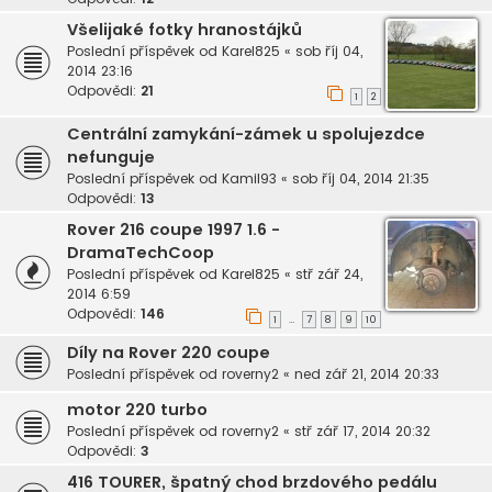
Všelijaké fotky hranostájků
Poslední příspěvek od
Karel825
«
sob říj 04,
2014 23:16
Odpovědi:
21
1
2
Centrální zamykání-zámek u spolujezdce
nefunguje
Poslední příspěvek od
Kamil93
«
sob říj 04, 2014 21:35
Odpovědi:
13
Rover 216 coupe 1997 1.6 -
DramaTechCoop
Poslední příspěvek od
Karel825
«
stř zář 24,
2014 6:59
Odpovědi:
146
1
7
8
9
10
…
Díly na Rover 220 coupe
Poslední příspěvek od
roverny2
«
ned zář 21, 2014 20:33
motor 220 turbo
Poslední příspěvek od
roverny2
«
stř zář 17, 2014 20:32
Odpovědi:
3
416 TOURER, špatný chod brzdového pedálu