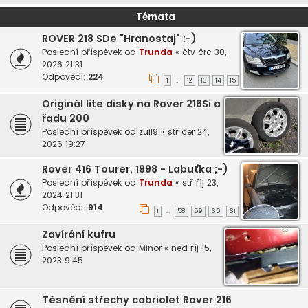
Témata
ROVER 218 SDe "Hranostaj" :-)
Poslední příspěvek od
Trunda
«
čtv črc 30,
2026 21:31
Odpovědi:
224
1
12
13
14
15
…
Originál lite disky na Rover 216Si a
řadu 200
Poslední příspěvek od
zull9
«
stř čer 24,
2026 19:27
Rover 416 Tourer, 1998 - Labuťka ;-)
Poslední příspěvek od
Trunda
«
stř říj 23,
2024 21:31
Odpovědi:
914
1
58
59
60
61
…
Zavírání kufru
Poslední příspěvek od
Minor
«
ned říj 15,
2023 9:45
Těsnění střechy cabriolet Rover 216