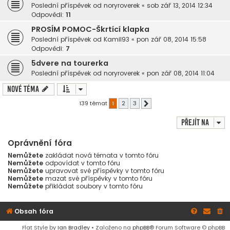
Poslední příspěvek od
noryroverek
«
sob zář 13, 2014 12:34
Odpovědi:
11
PROSÍM POMOC-Škrtící klapka
Poslední příspěvek od
Kamil93
«
pon zář 08, 2014 15:58
Odpovědi:
7
5dvere na tourerka
Poslední příspěvek od
noryroverek
«
pon zář 08, 2014 11:04
Nové téma
139 témat
1
2
3
Další
Přejít na
Oprávnění fóra
Nemůžete
zakládat nová témata v tomto fóru
Nemůžete
odpovídat v tomto fóru
Nemůžete
upravovat své příspěvky v tomto fóru
Nemůžete
mazat své příspěvky v tomto fóru
Nemůžete
přikládat soubory v tomto fóru
Obsah fóra
Flat Style by
Ian Bradley
• Založeno na
phpBB
® Forum Software © phpBB