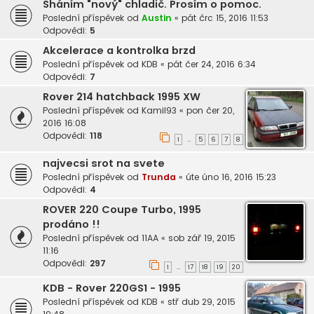
Sháním "nový" chladič. Prosím o pomoc.
Poslední příspěvek od
Austin
«
pát črc 15, 2016 11:53
Odpovědi:
5
Akcelerace a kontrolka brzd
Poslední příspěvek od
KDB
«
pát čer 24, 2016 6:34
Odpovědi:
7
Rover 214 hatchback 1995 XW
Poslední příspěvek od
Kamil93
«
pon čer 20,
2016 16:08
Odpovědi:
118
1
5
6
7
8
…
najvecsi srot na svete
Poslední příspěvek od
Trunda
«
úte úno 16, 2016 15:23
Odpovědi:
4
ROVER 220 Coupe Turbo, 1995
prodáno !!
Poslední příspěvek od
11AA
«
sob zář 19, 2015
11:16
Odpovědi:
297
1
17
18
19
20
…
KDB - Rover 220GS1 - 1995
Poslední příspěvek od
KDB
«
stř dub 29, 2015