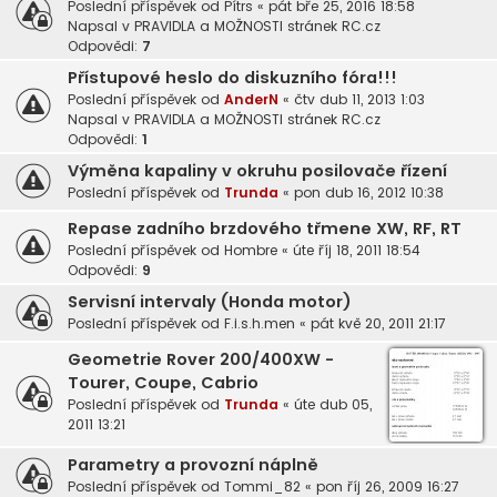
Poslední příspěvek od
Pítrs
«
pát bře 25, 2016 18:58
Napsal v
PRAVIDLA a MOŽNOSTI stránek RC.cz
Odpovědi:
7
Přístupové heslo do diskuzního fóra!!!
Poslední příspěvek od
AnderN
«
čtv dub 11, 2013 1:03
Napsal v
PRAVIDLA a MOŽNOSTI stránek RC.cz
Odpovědi:
1
Výměna kapaliny v okruhu posilovače řízení
Poslední příspěvek od
Trunda
«
pon dub 16, 2012 10:38
Repase zadního brzdového třmene XW, RF, RT
Poslední příspěvek od
Hombre
«
úte říj 18, 2011 18:54
Odpovědi:
9
Servisní intervaly (Honda motor)
Poslední příspěvek od
F.i.s.h.men
«
pát kvě 20, 2011 21:17
Geometrie Rover 200/400XW -
Tourer, Coupe, Cabrio
Poslední příspěvek od
Trunda
«
úte dub 05,
2011 13:21
Parametry a provozní náplně
Poslední příspěvek od
Tommi_82
«
pon říj 26, 2009 16:27