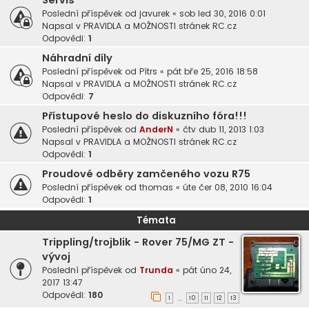
Servis
Poslední příspěvek od
javurek
«
sob led 30, 2016 0:01
Napsal v
PRAVIDLA a MOŽNOSTI stránek RC.cz
Odpovědi:
1
Náhradní díly
Poslední příspěvek od
Pítrs
«
pát bře 25, 2016 18:58
Napsal v
PRAVIDLA a MOŽNOSTI stránek RC.cz
Odpovědi:
7
Přístupové heslo do diskuzního fóra!!!
Poslední příspěvek od
AnderN
«
čtv dub 11, 2013 1:03
Napsal v
PRAVIDLA a MOŽNOSTI stránek RC.cz
Odpovědi:
1
Proudové odběry zamčeného vozu R75
Poslední příspěvek od
thomas
«
úte čer 08, 2010 16:04
Odpovědi:
1
Témata
Trippling/trojblik - Rover 75/MG ZT -
vývoj
Poslední příspěvek od
Trunda
«
pát úno 24,
2017 13:47
Odpovědi:
180
1
10
11
12
13
…