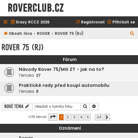
ROVERCLUB.cz
Srazy RCCZ 2026
Registrovat
Přihlásit se
H
Obsah fóra
ROVER
ROVER 75 (RJ)
l
ROVER 75 (RJ)
e
d
Fórum
a
Návody Rover 75/MG ZT - jak na to?
t
Témata:
27
Praktické rady před koupí automobilu
Témata:
8
Hledat
Pokročilé hledání
Nové téma
Stránka
1
z
24
1176 témat
1
2
3
4
5
…
24
Další
Oznámení