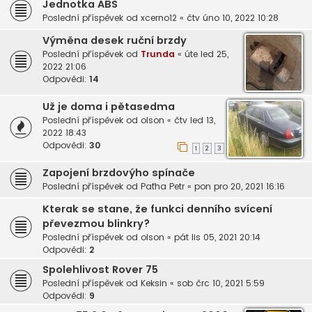
Jednotka ABS
Poslední příspěvek od
xcerno12
«
čtv úno 10, 2022 10:28
Výměna desek ruční brzdy
Poslední příspěvek od
Trunda
«
úte led 25,
2022 21:06
Odpovědi:
14
Už je doma i pětasedma
Poslední příspěvek od
olson
«
čtv led 13,
2022 18:43
Odpovědi:
30
1
2
3
Zapojení brzdovýho spínače
Poslední příspěvek od
Paťha Petr
«
pon pro 20, 2021 16:16
Kterak se stane, že funkci denního svícení
převezmou blinkry?
Poslední příspěvek od
olson
«
pát lis 05, 2021 20:14
Odpovědi:
2
Spolehlivost Rover 75
Poslední příspěvek od
Keksin
«
sob črc 10, 2021 5:59
Odpovědi:
9