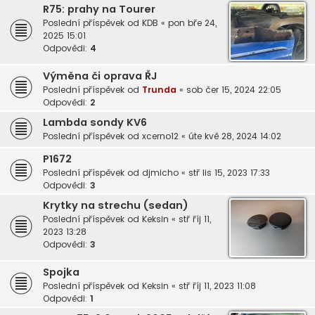
R75: prahy na Tourer
Poslední příspěvek od
KDB
«
pon bře 24,
2025 15:01
Odpovědi:
4
Výměna či oprava ŘJ
Poslední příspěvek od
Trunda
«
sob čer 15, 2024 22:05
Odpovědi:
2
Lambda sondy KV6
Poslední příspěvek od
xcerno12
«
úte kvě 28, 2024 14:02
P1672
Poslední příspěvek od
djmicho
«
stř lis 15, 2023 17:33
Odpovědi:
3
Krytky na strechu (sedan)
Poslední příspěvek od
Keksin
«
stř říj 11,
2023 13:28
Odpovědi:
3
Spojka
Poslední příspěvek od
Keksin
«
stř říj 11, 2023 11:08
Odpovědi:
1