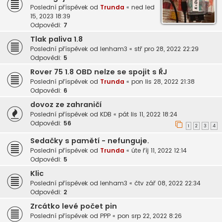
Poslední příspěvek od
Trunda
«
ned led
15, 2023 18:39
Odpovědi:
7
Tlak paliva 1.8
Poslední příspěvek od
lenham3
«
stř pro 28, 2022 22:29
Odpovědi:
5
Rover 75 1.8 OBD nelze se spojit s ŘJ
Poslední příspěvek od
Trunda
«
pon lis 28, 2022 21:38
Odpovědi:
6
dovoz ze zahraničí
Poslední příspěvek od
KDB
«
pát lis 11, 2022 18:24
Odpovědi:
56
1
2
3
4
Sedačky s pamětí - nefunguje.
Poslední příspěvek od
Trunda
«
úte říj 11, 2022 12:14
Odpovědi:
5
Klic
Poslední příspěvek od
lenham3
«
čtv zář 08, 2022 22:34
Odpovědi:
2
Zrcátko levé počet pin
Poslední příspěvek od
PPP
«
pon srp 22, 2022 8:26