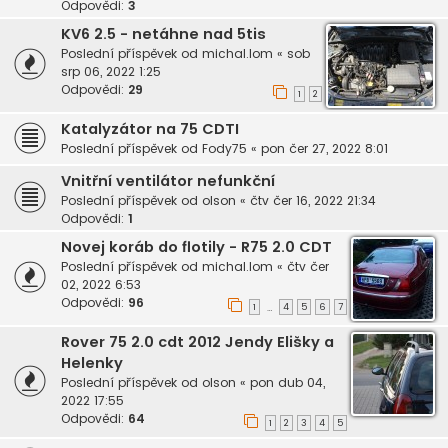
Odpovědi:
3
KV6 2.5 - netáhne nad 5tis
Poslední příspěvek od
michal.lom
«
sob
srp 06, 2022 1:25
Odpovědi:
29
1
2
Katalyzátor na 75 CDTI
Poslední příspěvek od
Fody75
«
pon čer 27, 2022 8:01
Vnitřní ventilátor nefunkční
Poslední příspěvek od
olson
«
čtv čer 16, 2022 21:34
Odpovědi:
1
Novej koráb do flotily - R75 2.0 CDT
Poslední příspěvek od
michal.lom
«
čtv čer
02, 2022 6:53
Odpovědi:
96
1
4
5
6
7
…
Rover 75 2.0 cdt 2012 Jendy Elišky a
Helenky
Poslední příspěvek od
olson
«
pon dub 04,
2022 17:55
Odpovědi:
64
1
2
3
4
5