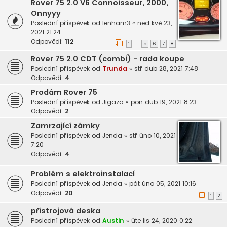
Rover 75 2.0 V6 Connoisseur, 2000,
Onnyyy
Poslední příspěvek od
lenham3
«
ned kvě 23,
2021 21:24
Odpovědi:
112
1
5
6
7
8
…
Rover 75 2.0 CDT (combi) - rada koupe
Poslední příspěvek od
Trunda
«
stř dub 28, 2021 7:48
Odpovědi:
4
Prodám Rover 75
Poslední příspěvek od
Jigaza
«
pon dub 19, 2021 8:23
Odpovědi:
2
Zamrzající zámky
Poslední příspěvek od
Jenda
«
stř úno 10, 2021
7:20
Odpovědi:
4
Problém s elektroinstalací
Poslední příspěvek od
Jenda
«
pát úno 05, 2021 10:16
Odpovědi:
20
1
2
přístrojová deska
Poslední příspěvek od
Austin
«
úte lis 24, 2020 0:22