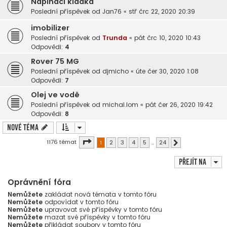
Napínací kladka
Poslední příspěvek od
Jan76
«
stř črc 22, 2020 20:39
imobilizer
Poslední příspěvek od
Trunda
«
pát črc 10, 2020 10:43
Odpovědi:
4
Rover 75 MG
Poslední příspěvek od
djmicho
«
úte čer 30, 2020 1:08
Odpovědi:
7
Olej ve vodě
Poslední příspěvek od
michal.lom
«
pát čer 26, 2020 19:42
Odpovědi:
8
Nové téma
Stránka
1
z
24
1176 témat
1
2
3
4
5
…
24
Další
Přejít na
Oprávnění fóra
Nemůžete
zakládat nová témata v tomto fóru
Nemůžete
odpovídat v tomto fóru
Nemůžete
upravovat své příspěvky v tomto fóru
Nemůžete
mazat své příspěvky v tomto fóru
Nemůžete
přikládat soubory v tomto fóru