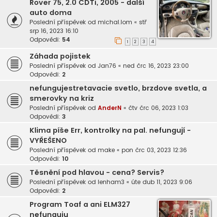
Rover 75, 2.0 CDTi, 2005 - další
auto doma
Poslední příspěvek od
michal.lom
«
stř
srp 16, 2023 16:10
Odpovědi:
54
1
2
3
4
Záhada pojistek
Poslední příspěvek od
Jan76
«
ned črc 16, 2023 23:00
Odpovědi:
2
nefungujestretavacie svetlo, brzdove svetla, a
smerovky na kriz
Poslední příspěvek od
AnderN
«
čtv črc 06, 2023 1:03
Odpovědi:
3
Klima píše Err, kontrolky na pal. nefungují -
VYŘEŠENO
Poslední příspěvek od
make
«
pon črc 03, 2023 12:36
Odpovědi:
10
Těsnění pod hlavou - cena? Servis?
Poslední příspěvek od
lenham3
«
úte dub 11, 2023 9:06
Odpovědi:
2
Program Toaf a ani ELM327
nefunguju