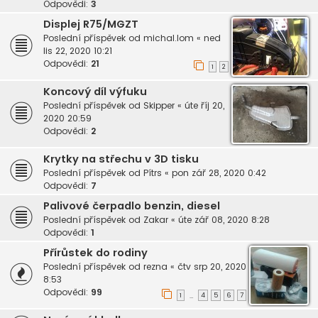
Odpovědi:
3
Displej R75/MGZT
Poslední příspěvek od
michal.lom
«
ned
lis 22, 2020 10:21
Odpovědi:
21
1
2
Koncový díl výfuku
Poslední příspěvek od
Skipper
«
úte říj 20,
2020 20:59
Odpovědi:
2
Krytky na střechu v 3D tisku
Poslední příspěvek od
Pítrs
«
pon zář 28, 2020 0:42
Odpovědi:
7
Palivové čerpadlo benzin, diesel
Poslední příspěvek od
Zakar
«
úte zář 08, 2020 8:28
Odpovědi:
1
Přírůstek do rodiny
Poslední příspěvek od
rezna
«
čtv srp 20, 2020
8:53
Odpovědi:
99
1
4
5
6
7
…