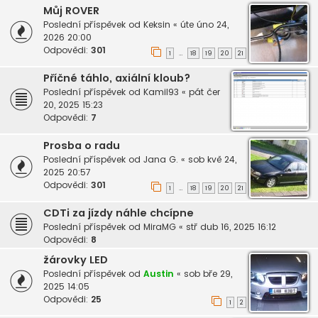
Můj ROVER
Poslední příspěvek od
Keksin
«
úte úno 24,
2026 20:00
Odpovědi:
301
1
18
19
20
21
…
Příčné táhlo, axiální kloub?
Poslední příspěvek od
Kamil93
«
pát čer
20, 2025 15:23
Odpovědi:
7
Prosba o radu
Poslední příspěvek od
Jana G.
«
sob kvě 24,
2025 20:57
Odpovědi:
301
1
18
19
20
21
…
CDTi za jízdy náhle chcípne
Poslední příspěvek od
MiraMG
«
stř dub 16, 2025 16:12
Odpovědi:
8
žárovky LED
Poslední příspěvek od
Austin
«
sob bře 29,
2025 14:05
Odpovědi:
25
1
2