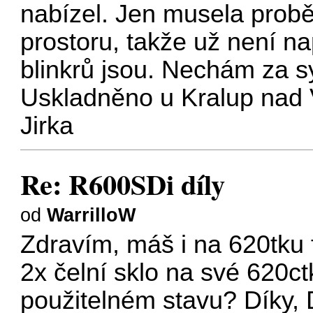
nabízel. Jen musela prob
prostoru, takže už není na
blinkrů jsou. Nechám za 
Uskladněno u Kralup nad V
Jirka
Re: R600SDi díly
od
WarrilloW
Zdravím, máš i na 620tku
2x čelní sklo na své 620ct
použitelném stavu? Díky,